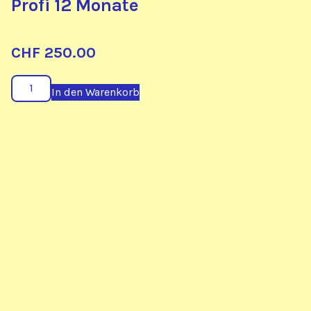
Profi 12 Monate
CHF
250.00
Safe
In den Warenkorb
and
Sound
Protocol
-
Home
Profi
12
Monate
Menge