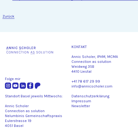
Zurück
KONTAKT
Annic Scholer, IPHM, MCMA
Connection as solution
Weidweg 35B
4410 Liestal
Folge mir
+41 78 617 29 99
info@annicscholer.com
Standort Basel jeweils Mittwochs:
Datenschutzerklärung
Impressum
Annic Scholer
Newsletter
Connection as solution
Nelumbinis Gemeinschaftspraxis
Eulerstrasse 19
4051 Basel