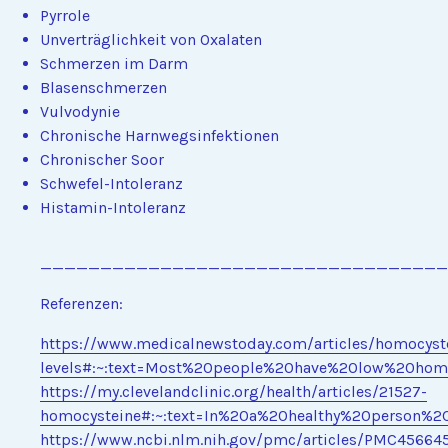
Pyrrole
Unverträglichkeit von Oxalaten
Schmerzen im Darm
Blasenschmerzen
Vulvodynie
Chronische Harnwegsinfektionen
Chronischer Soor
Schwefel-Intoleranz
Histamin-Intoleranz
__________________________________
Referenzen:
https://www.medicalnewstoday.com/articles/homocyst
levels#:~:text=Most%20people%20have%20low%20homo
https://my.clevelandclinic.org/health/articles/21527-
homocysteine#:~:text=In%20a%20healthy%20person%
https://www.ncbi.nlm.nih.gov/pmc/articles/PMC45664