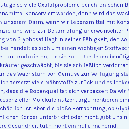
tage so viele Oxalatprobleme bei chronischen B
ensmittel konserviert werden, dann wird das Wa
 in unserem Darm, wenn wir Lebensmittel mit Kon
rbizid und wird zur Bekämpfung unerwünschter Pf
 von Glyphosat liegt in seiner Fähigkeit, den s
ei handelt es sich um einen wichtigen Stoffwech
 zu produzieren, die sie zum Überleben benötige
kräuter geschwächt, bis sie schließlich verdorren
 für das Wachstum von Gemüse zur Verfügung ste
sich zersetzt viele Nährstoffe zurück und es lock
n, dass die Bodenqualität sich verbessert.Da wi
essenzieller Moleküle nutzen, argumentieren ein
chädlich ist. Aber die bloße Betrachtung, ob Glyp
lichen Körper unterbricht oder nicht, gibt uns n
sere Gesundheit tut – nicht einmal annähernd.