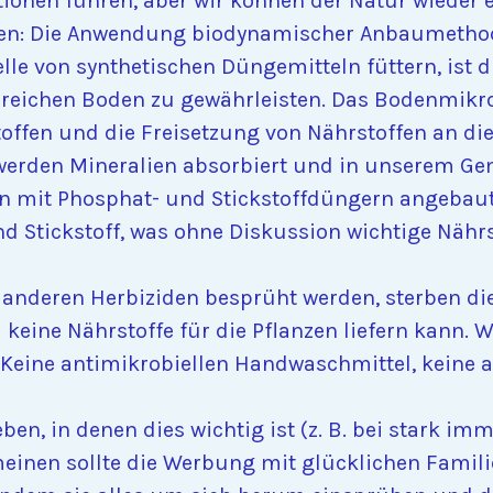
onen führen, aber wir können der Natur wieder
en: Die Anwendung biodynamischer Anbaumethod
e von synthetischen Düngemitteln füttern, ist di
reichen Boden zu gewährleisten. Das Bodenmikro
offen und die Freisetzung von Nährstoffen an di
e werden Mineralien absorbiert und in unserem G
 mit Phosphat- und Stickstoffdüngern angebaut 
 Stickstoff, was ohne Diskussion wichtige Nährst
anderen Herbiziden besprüht werden, sterben di
keine Nährstoffe für die Pflanzen liefern kann. W
 Keine antimikrobiellen Handwaschmittel, keine a
en, in denen dies wichtig ist (z. B. bei stark 
meinen sollte die Werbung mit glücklichen Famili