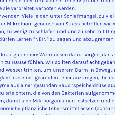
 indem sie alles um sich herum einsprühen und de
 sie verbreitet, verboten werden.
enden: Viele leiden unter Schlafmangel, zu viel A
erer Mikrobiom genauso von Stress betroffen wie wi
en, zu wenig zu schlafen und uns zu sehr mit Ding
r dürfen Lernen “NEIN” zu sagen und abzugrenzen 
Mikroorganismen: Wir müssen dafür sorgen, dass
ich zu Hause fühlen. Wir sollten darauf acht gebe
nd Wasser trinken, um unserem Darm in Bewegun
igkeit aus einer gesunden Leber anzuregen, die di
yme aus einer gesunden Bauchspeicheldrüse au
zu erleichtern, die von den Bakterien aufgenomm
n, damit sich Mikroorganismen festsetzen und d
ienreiche pflanzliche Lebensmittel essen (achtung