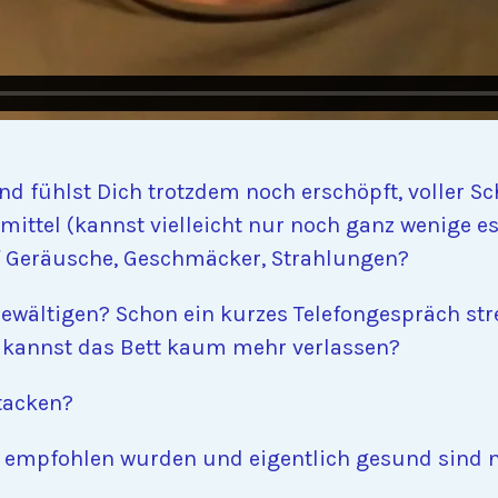
nd fühlst Dich trotzdem noch erschöpft, voller 
mittel (kannst vielleicht nur noch ganz wenige es
 Geräusche, Geschmäcker, Strahlungen?
ewältigen? Schon ein kurzes Telefongespräch st
 kannst das Bett kaum mehr verlassen?
tacken?
ir empfohlen wurden und eigentlich gesund sind