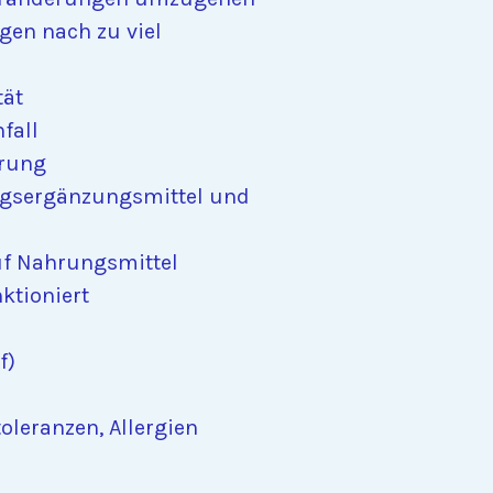
en nach zu viel
tät
fall
örung
ngsergänzungsmittel und
uf Nahrungsmittel
nktioniert
f)
toleranzen, Allergien