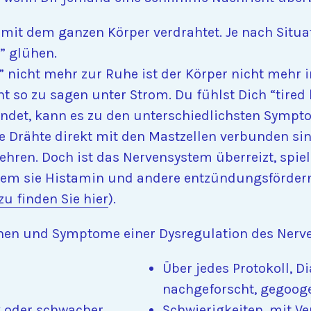
mit dem ganzen Körper verdrahtet. Je nach Situa
” glühen.
nicht mehr zur Ruhe ist der Körper nicht mehr 
ht so zu sagen unter Strom. Du fühlst Dich “tired 
indet, kann es zu den unterschiedlichsten Symp
e Drähte direkt mit den Mastzellen verbunden sind
ehren. Doch ist das Nervensystem überreizt, spie
n dem sie Histamin und andere entzündungsfördern
u finden Sie hier
).
ichen und Symptome einer Dysregulation des Nerv
Über jedes Protokoll, 
nachgeforscht, gegooge
x oder schwacher
Schwierigkeiten, mit 