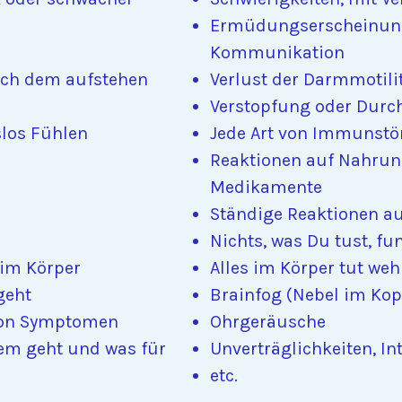
Ermüdungserscheinung
Kommunikation
ach dem aufstehen
Verlust der Darmmotili
Verstopfung oder Durch
slos Fühlen
Jede Art von Immunst
Reaktionen auf Nahru
Medikamente
Ständige Reaktionen a
Nichts, was Du tust, fu
 im Körper
Alles im Körper tut weh
geht
Brainfog (Nebel im Kop
von Symptomen
Ohrgeräusche
em geht und was für
Unverträglichkeiten, In
etc.